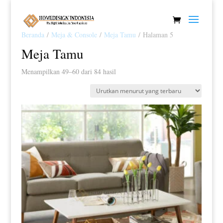
Beranda
/
Meja & Console
/
Meja Tamu
/ Halaman 5
Meja Tamu
Diurutkan
Menampilkan 49–60 dari 84 hasil
menurut
yang
terbaru