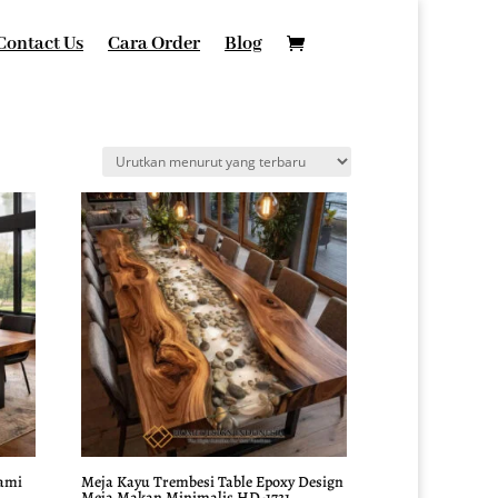
Contact Us
Cara Order
Blog
lami
Meja Kayu Trembesi Table Epoxy Design
Meja Makan Minimalis HD-1731