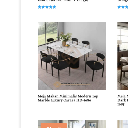
Dinilai
Dinilai
5.00
5.00
dari 5
dari 5
Meja Makan Minimalis Modern Top
Meja 
Marble Luxury Carara HD-1686
Dark
1685