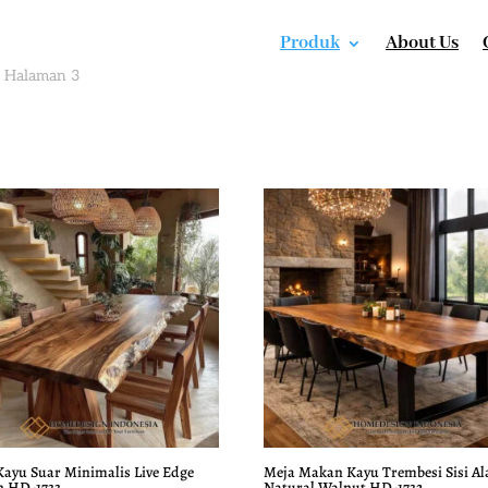
Produk
About Us
 Halaman 3
Kayu Suar Minimalis Live Edge
Meja Makan Kayu Trembesi Sisi A
n HD-1733
Natural Walnut HD-1732