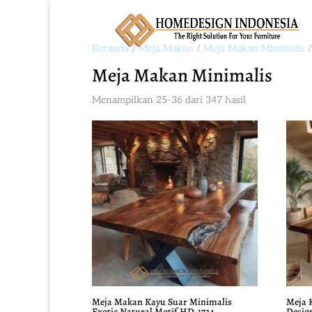
Beranda
/
Meja Makan
/
Meja Makan Minimalis
/
Meja Makan Minimalis
Diurutkan
Menampilkan 25–36 dari 347 hasil
menurut
yang
terbaru
Meja Makan Kayu Suar Minimalis
Meja 
Exotic Natural Motif HD-1734
Desig