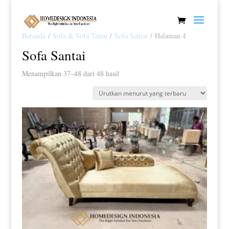
Beranda
/
Sofa & Sofa Tamu
/
Sofa Santai
/ Halaman 4
Sofa Santai
Diurutkan
Menampilkan 37–48 dari 48 hasil
menurut
yang
terbaru