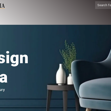
sign
a
ury