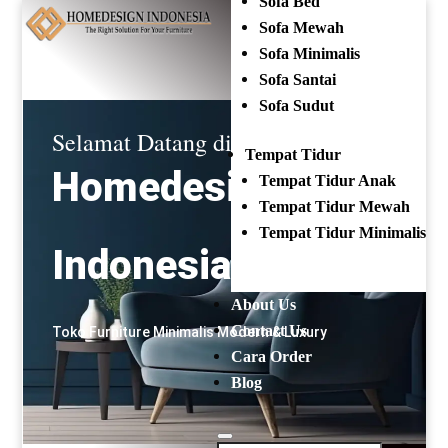
Sofa Bed
Mencari:
Sofa Mewah
Sofa Minimalis
OPEN EVERYDAY
(+62) 81 229 604 267
Sofa Santai
Sofa Sudut
Selamat Datang di
Tempat Tidur
Homedesign
Tempat Tidur Anak
Tempat Tidur Mewah
Tempat Tidur Minimalis
Indonesia
About Us
Contact Us
Toko Furniture Minimalis Modern & Luxury
Cara Order
Blog