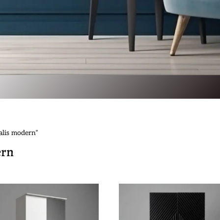
alis modern”
ern