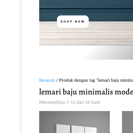
SHOP NOW
Beranda
/ Produk dengan tag “lemari baju minim
lemari baju minimalis mod
Diurutkan
Menampilkan 1–12 dari 56 hasil
menurut
yang
terbaru