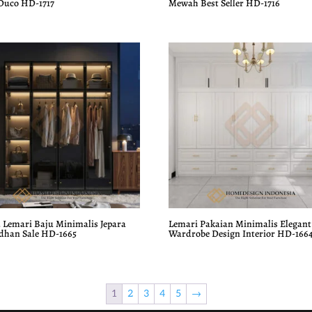
 Duco HD-1717
Mewah Best Seller HD-1716
 Lemari Baju Minimalis Jepara
Lemari Pakaian Minimalis Elegant
han Sale HD-1665
Wardrobe Design Interior HD-166
1
2
3
4
5
→