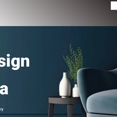
Men
sign
ia
ry