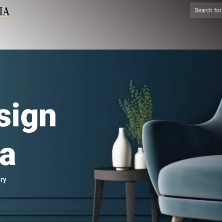
sign
ia
ry