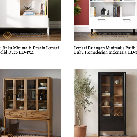
i Buku Minimalis Desain Lemari
Lemari Pajangan Minimalis Putih
Solid Duco HD-1721
Buku Homedesign Indonesia HD-1