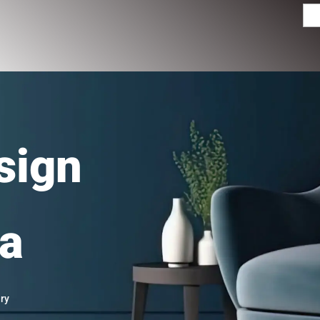
Men
sign
ia
ry