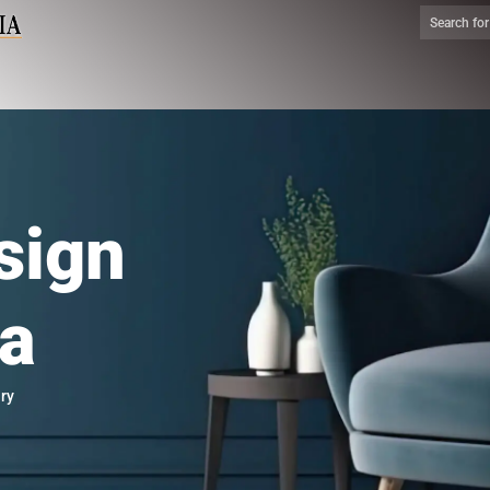
sign
ia
ry