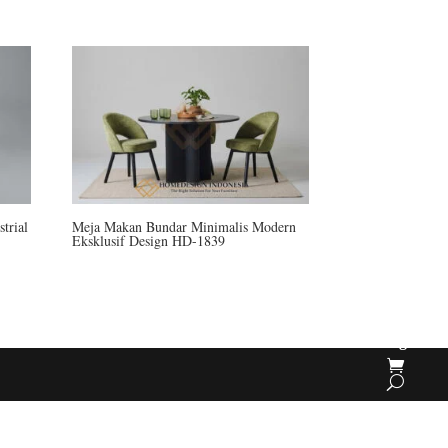
Produk
About Us
trial
Meja Makan Bundar Minimalis Modern
Eksklusif Design HD-1839
Contact
Us
Cara
Order
Blog