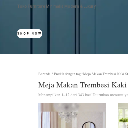
Toko Furniture Minimalis Modern & Luxury
SHOP NOW
Beranda
/ Produk dengan tag “Meja Makan Trembesi Kaki St
Meja Makan Trembesi Kaki 
Menampilkan 1–12 dari 343 hasil
Diurutkan menurut ya