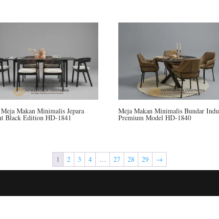
 Meja Makan Minimalis Jepara
Meja Makan Minimalis Bundar Indus
nt Black Edition HD-1841
Premium Model HD-1840
1
2
3
4
…
27
28
29
→