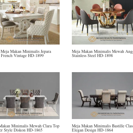
 Meja Makan Minimalis Jepara
Meja Makan Minimalis Mewah Ang
c French Vintage HD-1899
Stainless Steel HD-1898
Makan Minimalis Mewah Clara Top
Meja Makan Minimalis Bastille Clas
r Style Diskon HD-1865
Elegan Design HD-1864