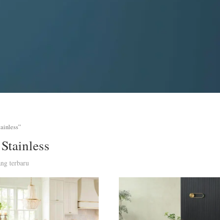
ainless”
Stainless
ng terbaru