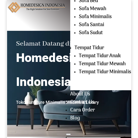
Sofa Bed
Mencari:
Sofa Mewah
Sofa Minimalis
OPEN EVERYDAY
Sofa Santai
(+62) 81 229 604 267
Sofa Sudut
Selamat Datang di
Tempat Tidur
Homedesign
Tempat Tidur Anak
Tempat Tidur Mewah
Tempat Tidur Minimalis
Indonesia
About Us
Contact Us
Toko Furniture Minimalis Modern & Luxury
Cara Order
Blog