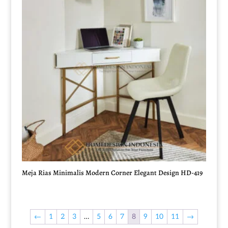
Meja Rias Minimalis Modern Corner Elegant Design HD-419
←
1
2
3
…
5
6
7
8
9
10
11
→