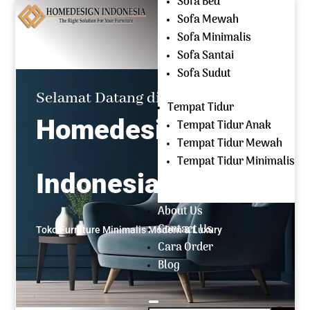
Sofa Bed
Mencari:
Sofa Mewah
Sofa Minimalis
OPEN EVERYDAY
Sofa Santai
(+62) 81 229 604 267
Sofa Sudut
Selamat Datang di
Tempat Tidur
Homedesign
Tempat Tidur Anak
Tempat Tidur Mewah
Tempat Tidur Minimalis
Indonesia
About Us
Contact Us
Toko Furniture Minimalis Modern & Luxury
Cara Order
Blog