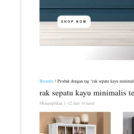
SHOP NOW
Beranda
/ Produk dengan tag “rak sepatu kayu minimali
rak sepatu kayu minimalis t
Diurutkan
Menampilkan 1–12 dari 16 hasil
menurut
yang
terbaru