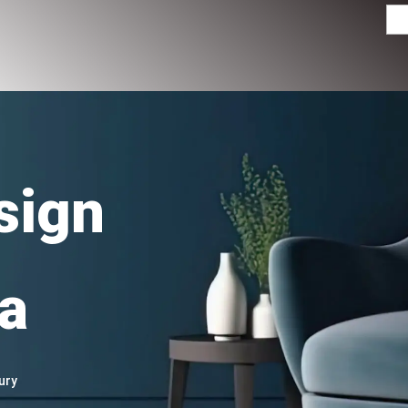
Menc
sign
a
ury