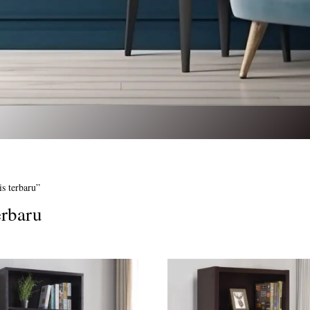
s terbaru”
erbaru