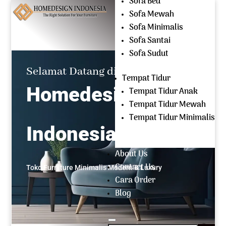
Sofa Bed
Mencari:
Sofa Mewah
Sofa Minimalis
OPEN EVERYDAY
Sofa Santai
(+62) 81 229 604 267
Sofa Sudut
Selamat Datang di
Tempat Tidur
Homedesign
Tempat Tidur Anak
Tempat Tidur Mewah
Tempat Tidur Minimalis
Indonesia
About Us
Contact Us
Toko Furniture Minimalis Modern & Luxury
Cara Order
Blog