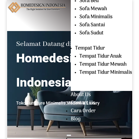
Sofa Bed
Mencari:
Sofa Mewah
Sofa Minimalis
OPEN EVERYDAY
Sofa Santai
(+62) 81 229 604 267
Sofa Sudut
Selamat Datang di
Tempat Tidur
Homedesign
Tempat Tidur Anak
Tempat Tidur Mewah
Tempat Tidur Minimalis
Indonesia
About Us
Contact Us
Toko Furniture Minimalis Modern & Luxury
Cara Order
Blog