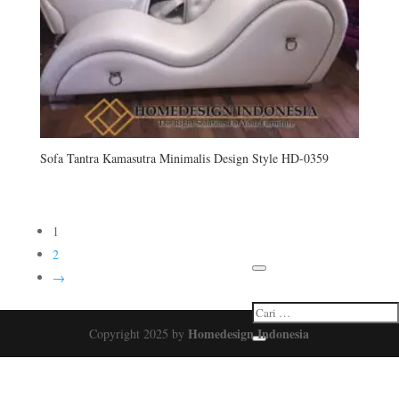
Sofa Tantra Kamasutra Minimalis Design Style HD-0359
Produk
About Us
Contact Us
1
Cara Order
Blog
2
→
Homedesign Indonesia
Copyright 2025 by