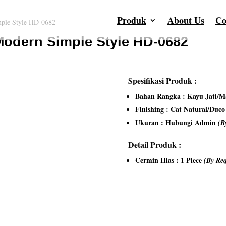
Produk
About Us
Co
mple Style HD-0682
Modern Simple Style HD-0682
Spesifikasi Produk :
Bahan Rangka : Kayu Jati/Ma
Finishing : Cat Natural/Duc
Ukuran : Hubungi Admin
(B
Detail Produk :
Cermin Hias : 1 Piece
(By Req