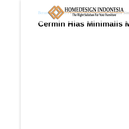
Beranda
/
Cermin
/ Cermin Hias Minimalis Modern Si
Cermin Hias Minimalis 