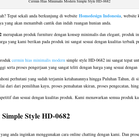
Cermin Hias Minimalis Modern Simple Style HD-0682
Homedesign Indonesia
ah? Tepat sekali anda berkunjung di website
, website 
nya yang akan menambah cantik dan indah ruangan hunian anda.
2
merupakan produk furniture dengan konsep minimalis dan elegant, produk in
arga yang kami berikan pada produk ini sangat sesuai dengan kualitas terbaik 
produk
cermin hias minimalis modern
simple style HD-0682 ini sangat tepat unt
i serta proses pengerjaan yang sangat teliti dengan harga yang sesuai dengan
oni perhutani yang sudah terjamin ketahanannya hingga Puluhan Tahun, di si
ulai dari dari pemilihan kayu, proses pemahatan ukiran, proses pengecatan, hing
petitif dan sesuai dengan kualitas produk. Kami menawarkan semua produk kam
Simple Style HD-0682
ang anda inginkan menggunakan cara online chatting dengan kami. Dan proses 