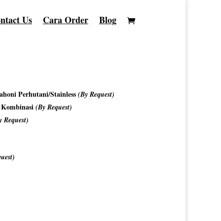
ntact Us
Cara Order
Blog
honi Perhutani/Stainless
(By Request)
o Kombinasi
(By Request)
y Request)
uest)