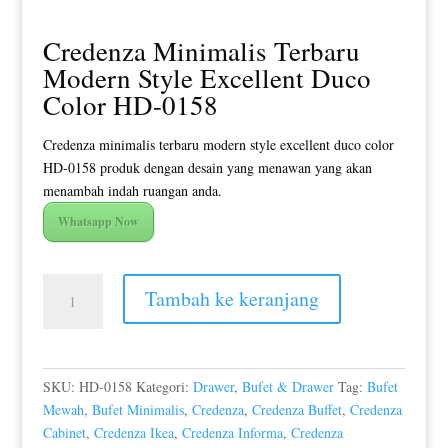
Credenza Minimalis Terbaru
Modern Style Excellent Duco
Color HD-0158
Credenza minimalis terbaru modern style excellent duco color
HD-0158 produk dengan desain yang menawan yang akan
menambah indah ruangan anda.
Whatsapp Now
Kuantitas
Tambah ke keranjang
Credenza
Minimalis
Terbaru
Modern
SKU:
HD-0158
Kategori:
Drawer
,
Bufet & Drawer
Tag:
Bufet
Style
Mewah
,
Bufet Minimalis
,
Credenza
,
Credenza Buffet
,
Credenza
Excellent
Cabinet
,
Credenza Ikea
,
Credenza Informa
,
Credenza
Duco