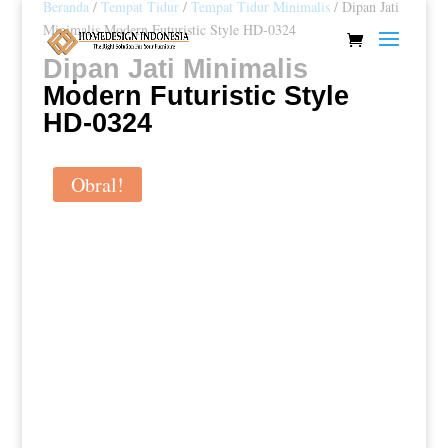
Beranda
/
Tempat Tidur
/
Tempat Tidur Minimalis
/ Dipan Jati
Minimalis Modern Futuristic Style HD-0324
Dipan Jati Minimalis
Modern Futuristic Style
HD-0324
Obral!