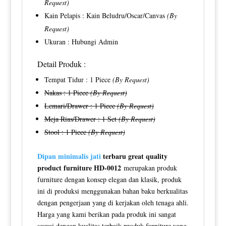
Request)
Kain Pelapis : Kain Beludru/Oscar/Canvas
(By
Request)
Ukuran : Hubungi Admin
Detail Produk :
Tempat Tidur : 1 Piece
(By Request)
Nakas : 1 Piece
(By Request)
Lemari/Drawer : 1 Piece
(By Request)
Meja Rias/Drawer : 1 Set
(By Request)
Stool : 1 Piece
(By Request)
Dipan minimalis jati
terbaru great quality
product furniture HD-0012
merupakan produk
furniture dengan konsep elegan dan klasik, produk
ini di produksi menggunakan bahan baku berkualitas
dengan pengerjaan yang di kerjakan oleh tenaga ahli.
Harga yang kami berikan pada produk ini sangat
sesuai dengan kualitas terbaik produk furniture yang