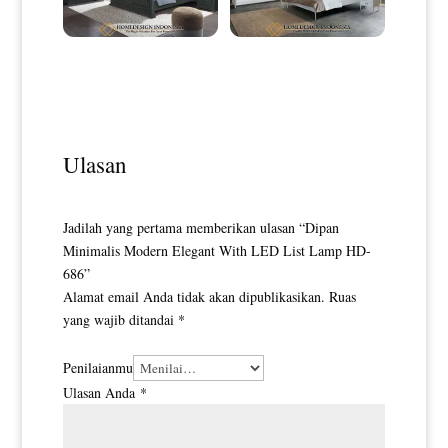
Kamar Set Minimalis Terbaru
Desain Tempat Tidur Minimalis
Duco Color Great Quality HD-
Putih Duco Simple Style HD-
0094
0097
Ulasan
Jadilah yang pertama memberikan ulasan “Dipan
Minimalis Modern Elegant With LED List Lamp HD-
686”
Alamat email Anda tidak akan dipublikasikan.
Ruas
yang wajib ditandai
*
Penilaianmu
Ulasan Anda
*