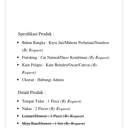
Spesifikasi Produk :
Bahan Rangka : Kayu Jati/Mahoni Perhutani/Stainless
(By Request)
Finishing : Cat Natural/Duco Kombinasi
(By Request)
Kain Pelapis : Kain Beludru/Oscar/Canvas
(By
Request)
Ukuran : Hubungi Admin
Detail Produk :
Tempat Tidur : 1 Piece
(By Request)
Nakas : 2 Pieces
(By Request)
Lemari/Drawer : 1 Piece
(By Request)
Meja Rias/Drawer : 1 Set
(By Request)