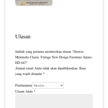
Desain Kekinian HD-0157
Bufet TV Minimalis Mewah
Classic Majestic Luxury Style
HD-0154
Ulasan
Jadilah yang pertama memberikan ulasan “Drawer
Minimalis Classic Vintage New Design Furniture Jepara
HD-647”
Alamat email Anda tidak akan dipublikasikan.
Ruas
yang wajib ditandai
*
Penilaianmu
Ulasan Anda
*