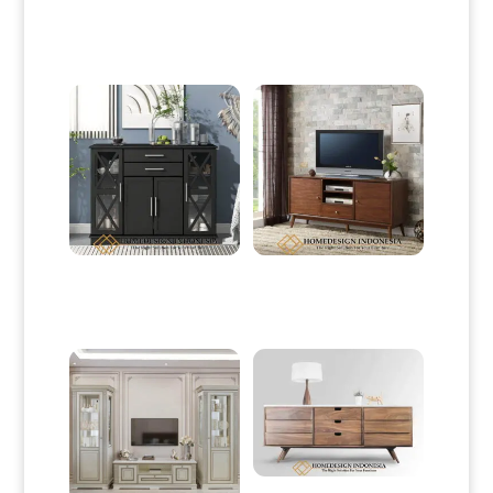
Produk Terkait
Meja Drawer Minimalis Terbaru
Desain Bufet TV Minimalis Jati
Desain Kabinet Dapur Modern
Klasik Retro Natural HD-0151
HD-0051
Credenza Minimalis Jati Terbaru