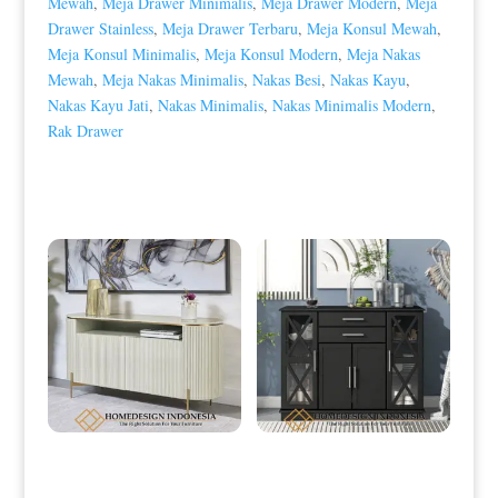
Mewah
,
Meja Drawer Minimalis
,
Meja Drawer Modern
,
Meja
Drawer Stainless
,
Meja Drawer Terbaru
,
Meja Konsul Mewah
,
Meja Konsul Minimalis
,
Meja Konsul Modern
,
Meja Nakas
Mewah
,
Meja Nakas Minimalis
,
Nakas Besi
,
Nakas Kayu
,
Nakas Kayu Jati
,
Nakas Minimalis
,
Nakas Minimalis Modern
,
Rak Drawer
Produk Terkait
Bufet Minimalis Terbaru Putih Duco
Meja Drawer Minimalis Terbaru
Motif Salur HD-0046
Desain Kabinet Dapur Modern HD-
0051