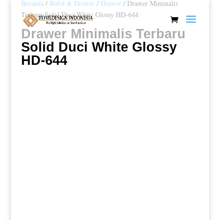
Beranda
/
Bufet & Drawer
/
Drawer
/ Drawer Minimalis
Terbaru Solid Duci White Glossy HD-644
Drawer Minimalis Terbaru
Solid Duci White Glossy
HD-644