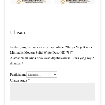
Meja Tamu Minimalis Terbaru High
Meja Tamu Bulat Minimalis Jepara
Quality Design HD-0195
Simple Elegant Model HD-0202
Ulasan
Jadilah yang pertama memberikan ulasan “Harga Meja Kantor
Minimalis Modern Solid White Duco HD-784”
Alamat email Anda tidak akan dipublikasikan.
Ruas yang wajib
ditandai
*
Penilaianmu
Ulasan Anda
*