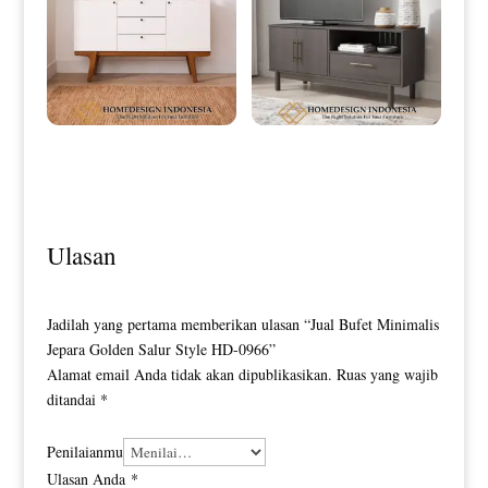
Meja Drawer Minimalis Klasik
Bufet TV Minimalis Jepara
Duco Combination Color HD-0049
Excellent Duco Color HD-0150
Ulasan
Jadilah yang pertama memberikan ulasan “Jual Bufet Minimalis
Jepara Golden Salur Style HD-0966”
Alamat email Anda tidak akan dipublikasikan.
Ruas yang wajib
ditandai
*
Penilaianmu
Ulasan Anda
*