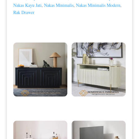
Nakas Kayu Jati
,
Nakas Minimalis
,
Nakas Minimalis Modern
,
Rak Drawer
Produk Terkait
Bufet Minimalis Modern Elegant
Bufet Minimalis Terbaru Putih Duco
Glossy Duco Color HD-0045
Motif Salur HD-0046