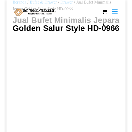
Beranda
/
Bufet & Drawer
/
Drawer
/ Jual Bufet Minimalis
Jepara Golden Salur Style HD-0966
Jual Bufet Minimalis Jepara
Golden Salur Style HD-0966