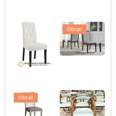
Produk Terkait
Obral!
Kursi Makan Minimalis Klasik
Suar Wood Solid HD-0264
Kursi Makan Minimalis Klasik
Jepara Exclusive Style Design
HD-0190
Obral!