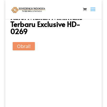
Beranda
/
Kursi & Stool
/
Kursi Makan
/ Kursi Makan
Minimalis Terbaru Exclusive HD-0269
Kursi Makan Minimalis
Terbaru Exclusive HD-
0269
Obral!