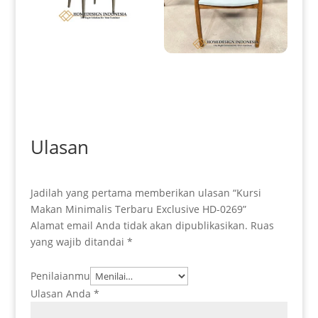
Desain Kursi Makan Minimalis
Terbaru Exclusive HD-0268
Kursi Makan Jati Minimalis
Natural High Quality Design
HD-74
Ulasan
Jadilah yang pertama memberikan ulasan “Kursi
Makan Minimalis Terbaru Exclusive HD-0269”
Alamat email Anda tidak akan dipublikasikan.
Ruas
yang wajib ditandai
*
Penilaianmu
Ulasan Anda
*