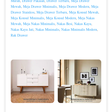
Murah
,
Drawer Pakaian
,
Drawer Terbaru
,
Meja Drawer
Mewah
,
Meja Drawer Minimalis
,
Meja Drawer Modern
,
Meja
Drawer Stainless
,
Meja Drawer Terbaru
,
Meja Konsul Mewah
,
Meja Konsul Minimalis
,
Meja Konsul Modern
,
Meja Nakas
Mewah
,
Meja Nakas Minimalis
,
Nakas Besi
,
Nakas Kayu
,
Nakas Kayu Jati
,
Nakas Minimalis
,
Nakas Minimalis Modern
,
Rak Drawer
Produk Terkait
Meja Drawer Minimalis Klasik
Meja Drawer Minimalis Mewah
Duco Combination Color HD-0049
Luxury Style New Duco Color HD-