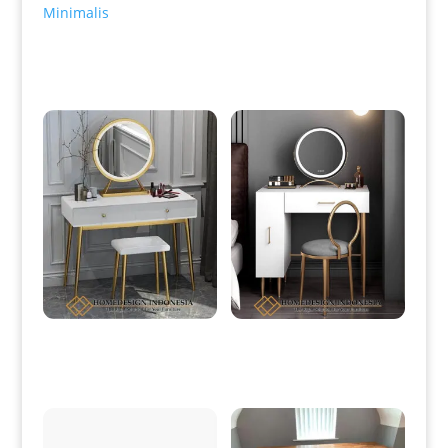
Minimalis
Produk Terkait
Meja Rias Minimalis Terbaru
Meja Rias Minimalis Modern
Simple Elegant Design HD-
Industrial Model HD-0081
0080