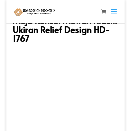
Beranda
/
Meja & Console
/
Meja Console
/ Meja
Konsol Mewah Klasik Ukiran Relief Design HD-1767
Meja Konsol Mewah Klasik
Ukiran Relief Design HD-
1767