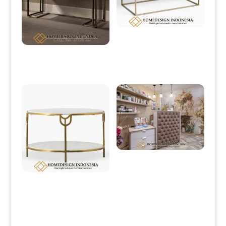
Meja Tamu Minimalis Terbaru High
Quality Design HD-0195
Meja Konsol Minimalis Putih Duco
Modern Industrial Design HD-0076
Meja Resepsionis Minimalis Desain
Full Beludru Fabric HD-0203
Meja Tamu Minimalis Terbaru
Exclusive Design Majestic HD-
0197