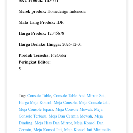
SKU Produk:
HD-771
Merek produk:
Homedesign Indonesia
Mata Uang Produk:
IDR
Harga Produk:
12345678
Harga Berlaku Hingga:
2026-12-31
Produk Tersedia:
PreOrder
Peringkat Editor:
5
Tag:
Console Table
,
Console Table And Mirror Set
,
Harga Meja Konsol
,
Meja Console
,
Meja Console Jati
,
Meja Console Jepara
,
Meja Console Mewah
,
Meja
Console Terbaru
,
Meja Dan Cermin Mewah
,
Meja
Dinding
,
Meja Hias Dan Mirror
,
Meja Konsol Dan
Cermin
,
Meja Konsol Jati
,
Meja Konsol Jati Minimalis
,