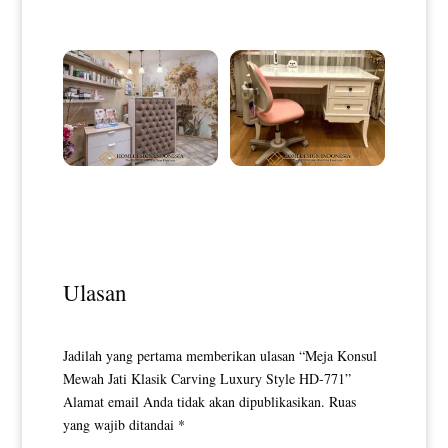
High Quality Design HD-0195
Design Terbaru HD-0201
Meja Resepsionis Minimalis
Meja Kantor Minimalis Putih
Desain Full Beludru Fabric HD-
Luxury Elegant Model HD-
0203
0206
Ulasan
Jadilah yang pertama memberikan ulasan “Meja Konsul
Mewah Jati Klasik Carving Luxury Style HD-771”
Alamat email Anda tidak akan dipublikasikan.
Ruas
yang wajib ditandai
*