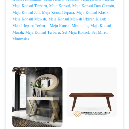
Meja Konsol Terbaru
,
Meja Konsul
,
Meja Konsul Dan Cermin
,
Meja Konsul Jati
,
Meja Konsul Jepara
,
Meja Konsul Klasik
,
Meja Konsul Mewah
,
Meja Konsul Mewah Ukiran Klasik
Mebel Jepara Terbaru
,
Meja Konsul Minimalis
,
Meja Konsul
Murah
,
Meja Konsul Terbaru
,
Set Meja Konsol
,
Set Mirror
Minimalis
Produk Terkait
Meja Tamu Jati Minimalis Natural
Salak Dark Brown HD-0198