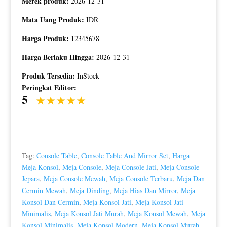
Merek produk:
2026-12-31
Mata Uang Produk:
IDR
Harga Produk:
12345678
Harga Berlaku Hingga:
2026-12-31
Produk Tersedia:
InStock
Peringkat Editor:
5
Tag:
Console Table
,
Console Table And Mirror Set
,
Harga
Meja Konsol
,
Meja Console
,
Meja Console Jati
,
Meja Console
Jepara
,
Meja Console Mewah
,
Meja Console Terbaru
,
Meja Dan
Cermin Mewah
,
Meja Dinding
,
Meja Hias Dan Mirror
,
Meja
Konsol Dan Cermin
,
Meja Konsol Jati
,
Meja Konsol Jati
Minimalis
,
Meja Konsol Jati Murah
,
Meja Konsol Mewah
,
Meja
Konsol Minimalis
,
Meja Konsol Modern
,
Meja Konsol Murah
,