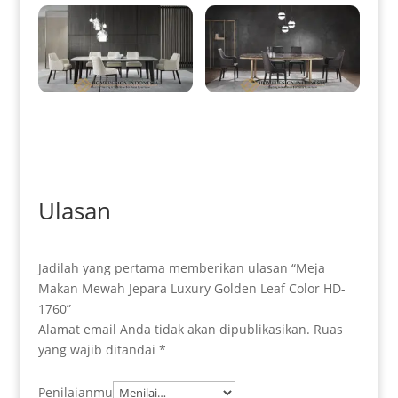
Model Meja Makan Minimalis
Meja Makan Minimalis Terbaru
Terbaru Simple Elegant Design
Homedesign Indonesia
HD-0104
Furniture HD-0105
Ulasan
Jadilah yang pertama memberikan ulasan “Meja
Makan Mewah Jepara Luxury Golden Leaf Color HD-
1760”
Alamat email Anda tidak akan dipublikasikan.
Ruas
yang wajib ditandai
*
Penilaianmu