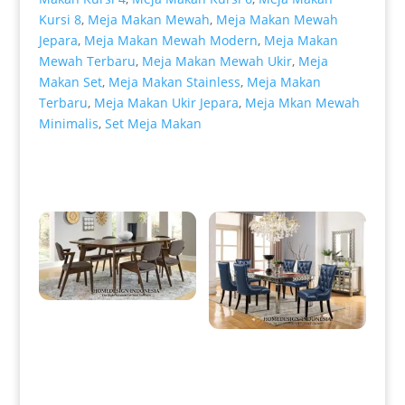
Kursi 8
,
Meja Makan Mewah
,
Meja Makan Mewah
Jepara
,
Meja Makan Mewah Modern
,
Meja Makan
Mewah Terbaru
,
Meja Makan Mewah Ukir
,
Meja
Makan Set
,
Meja Makan Stainless
,
Meja Makan
Terbaru
,
Meja Makan Ukir Jepara
,
Meja Mkan Mewah
Minimalis
,
Set Meja Makan
Produk Terkait
Meja Makan Minimalis Jati
Retro Vintage Natural Color
HD-0003
Meja Makan Minimalis Mewah
With Leather Blue Shapire HD-
0042