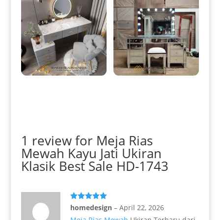
Meja Rias Modern Minimalis
Meja Rias Minimalis Terbaru
Beauty Vanity Room HD-0849
Full Kaca Excellent Model HD-
309
1 review for
Meja Rias
Mewah Kayu Jati Ukiran
Klasik Best Sale HD-1743
Dinilai
5
homedesign
–
April 22, 2026
dari 5
Meja Rias Mewah
Ukiran Terbaru dari