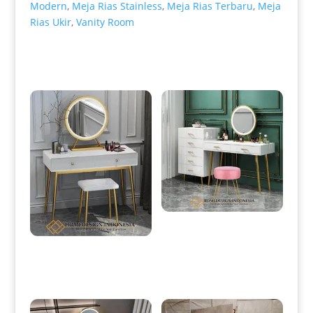
Modern
,
Meja Rias Stainless
,
Meja Rias Terbaru
,
Meja
Rias Ukir
,
Vanity Room
Produk Terkait
Meja Rias Minimalis Modern
Stainless Luxury Golden Candy
HD-0846
Meja Rias Minimalis Terbaru
Simple Elegant Design HD-
0080