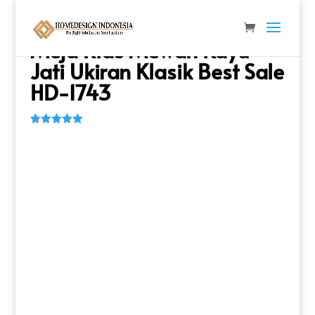
Beranda
/
Meja & Console
/
Meja Rias
/ Meja Rias
Mewah Kayu Jati Ukiran Klasik Best Sale HD-1743
Meja Rias Mewah Kayu
Jati Ukiran Klasik Best Sale
HD-1743
Peringkat
5.00
dari 5
berdasarka
n
penilaian
pelanggan