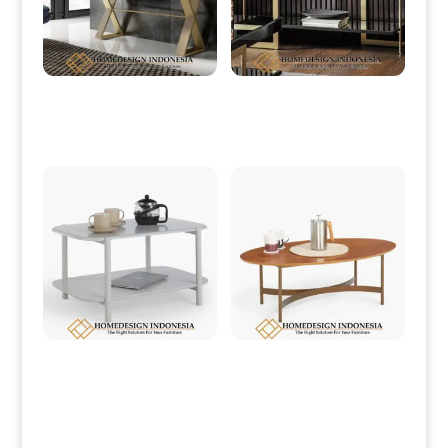
Meja Hias Minimalis Modern
Meja konsol Minimalis Terbaru
Simple Elegant Model HD-0075
Simple Modern Interior Design HD-
0077
Meja Tamu Minimalis Putih Duco
Meja Tamu Minimalis Jati Modern
Simple Style HD-0199
Simple Design HD-0200