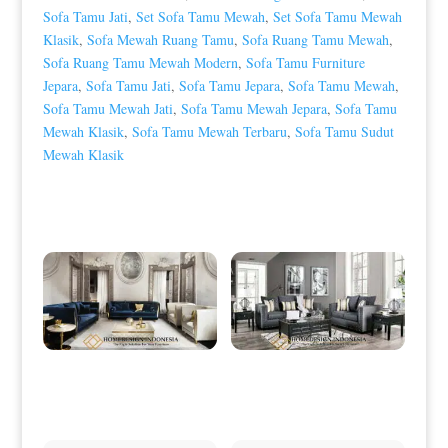
Sofa Tamu Jati
,
Set Sofa Tamu Mewah
,
Set Sofa Tamu Mewah
Klasik
,
Sofa Mewah Ruang Tamu
,
Sofa Ruang Tamu Mewah
,
Sofa Ruang Tamu Mewah Modern
,
Sofa Tamu Furniture
Jepara
,
Sofa Tamu Jati
,
Sofa Tamu Jepara
,
Sofa Tamu Mewah
,
Sofa Tamu Mewah Jati
,
Sofa Tamu Mewah Jepara
,
Sofa Tamu
Mewah Klasik
,
Sofa Tamu Mewah Terbaru
,
Sofa Tamu Sudut
Mewah Klasik
Produk Terkait
Sofa Tamu Minimalis Mewah
Sofa Tamu Minimalis Terbaru Black
Luxury Stainless Golden Shiny HD-
Duco Classic Color HD-0031
0008