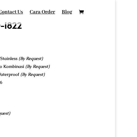
Contact Us
Cara Order
Blog
22
D-1822
Stainless
(By Request)
co Kombinasi
(By Request)
Waterproof
(By Request)
26
uest)