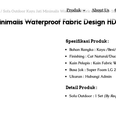
Produk
About Us
/ Sofa Outdoor Kayu Jati Minimalis Waterproof Fabric Design HD-18
inimalis Waterproof Fabric Design H
Spesifikasi Produk :
Bahan Rangka : Kayu /Besi/
Finishing : Cat Natural/Du
Kain Pelapis : Kain Fabric 
Busa Jok : Super Foam LG 
Ukuran : Hubungi Admin
Detail Produk :
Sofa Outdoor : 1 Set
(By Req