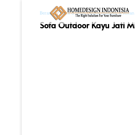
Beranda
/
Kursi & Stool
/
Kursi Outdoor & Rotan
Sofa Outdoor Kayu Jati M