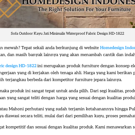
Sofa Outdoor Kayu Jati Minimalis Waterproof Fabric Design HD-1822
an mewah? Tepat sekali anda berkunjung di website
Homedesign Indo
 makan, dan masih banyak lainnya yang akan menambah cantik dan ind
ric design HD-1822
ini merupakan produk furniture dengan konsep ele
rjaan yang di kerjakan oleh tenaga ahli. Harga yang kami berikan pa
ih terjangkau berbeda dari kompetitor furniture jepara lainnya.
 maka produk ini sangat tepat untuk anda pilih. Dari segi kualitas, 
jaan yang sangat teliti dengan harga yang sesuai dengan kualitas prod
tau Mahoni perhutani yang sudah terjamin ketahanannya hingga Puluh
iawasi secara teliti, mulai dari dari pemilihan kayu, proses pemahat
gat kompetitif dan sesuai dengan kualitas produk. Kami menawarkan 