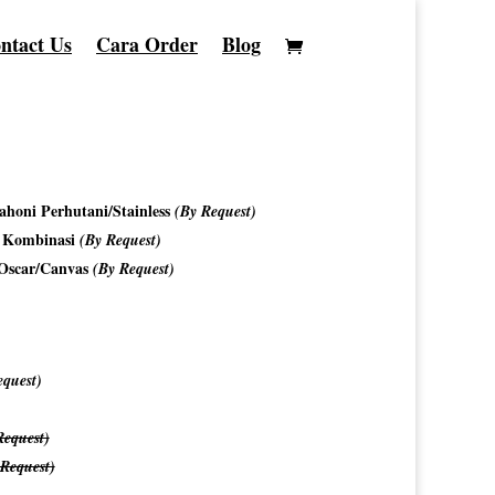
ntact Us
Cara Order
Blog
honi Perhutani/Stainless
(By Request)
o Kombinasi
(By Request)
/Oscar/Canvas
(By Request)
equest)
Request)
 Request)