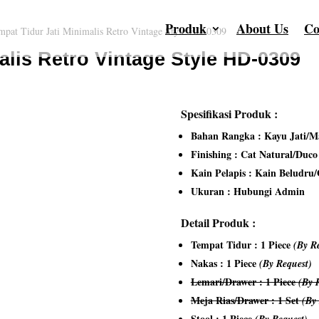
Produk
About Us
Co
mpat Tidur Jati Minimalis Retro Vintage Style HD-0309
alis Retro Vintage Style HD-0309
Spesifikasi Produk :
Bahan Rangka : Kayu Jati/Ma
Finishing : Cat Natural/Duc
Kain Pelapis : Kain Beludru
Ukuran : Hubungi Admin
Detail Produk :
Tempat Tidur : 1 Piece
(By R
Nakas : 1 Piece
(By Request)
Lemari/Drawer : 1 Piece
(By 
Meja Rias/Drawer : 1 Set
(By
Stool : 1 Piece
(By Request)