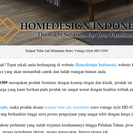
Tempat Tidur Jati Minimalis Retro Vintage Style HD-0309
Homedesign Indonesia
ah? Tepat sekali anda berkunjung di website
, website 
nya yang akan menambah cantik dan indah ruangan hunian anda.
0309
merupakan produk furniture dengan konsep elegan dan klasik, produk ini
arga yang kami berikan pada produk ini sangat sesuai dengan kualitas terbaik p
alis
, maka produk desain
tempat tidur jati minimalis
retro vintage style HD-030
 berkualitas tinggi serta proses pengerjaan yang sangat teliti dengan harga 
honi perhutani yang sudah terjamin ketahanannya hingga Puluhan Tahun, pros
yu, proses pemahatan ukiran, proses pengecatan, hingga proses jok.