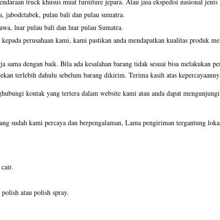
ndaraan truck khusus muat furniture jepara. Atau jasa ekspedisi nasional jenis
a, jabodetabek, pulau bali dan pulau sumatra.
jawa, luar pulau bali dan luar pulau Sumatra.
 kepada perusahaan kami, kami pastikan anda mendapatkan kualitas produk mebe
ja sama dengan baik. Bila ada kesalahan barang tidak sesuai bisa melakukan pe
ekan terlebih dahulu sebelum barang dikirim. Terima kasih atas kepercayaanny
ghubungi kontak yang tertera dalam website kami atau anda dapat mengunjun
ng sudah kami percaya dan berpengalaman, Lama pengiriman tergantung lokas
cair.
olish atau polish spray.