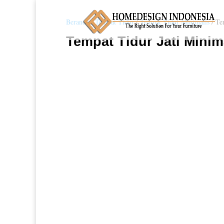
Beranda
/
Tempat Tidur
/
Tempat Tidur Minimalis
/ Te
Tempat Tidur Jati Minim