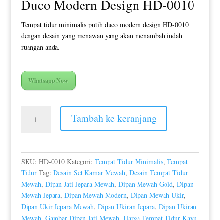
Duco Modern Design HD-0010
Tempat tidur minimalis putih duco modern design HD-0010
dengan desain yang menawan yang akan menambah indah
ruangan anda.
Whatsapp Now
Kuantitas
Tambah ke keranjang
Tempat
Tidur
Minimalis
Putih
SKU:
HD-0010
Kategori:
Tempat Tidur Minimalis
,
Tempat
Duco
Tidur
Tag:
Desain Set Kamar Mewah
,
Desain Tempat Tidur
Modern
Mewah
,
Dipan Jati Jepara Mewah
,
Dipan Mewah Gold
,
Dipan
Design
Mewah Jepara
,
Dipan Mewah Modern
,
Dipan Mewah Ukir
,
HD-
Dipan Ukir Jepara Mewah
,
Dipan Ukiran Jepara
,
Dipan Ukiran
0010
Mewah
,
Gambar Dipan Jati Mewah
,
Harga Tempat Tidur Kayu