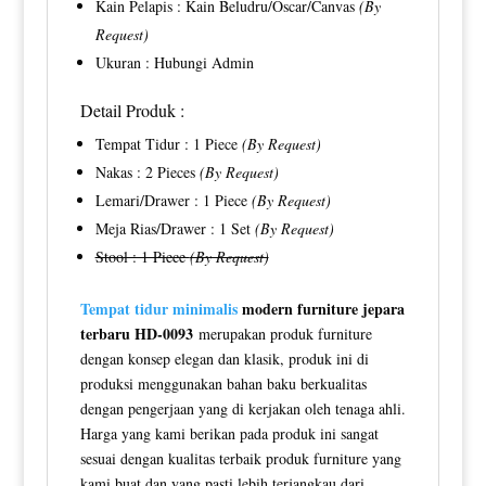
Kain Pelapis : Kain Beludru/Oscar/Canvas
(By
Request)
Ukuran : Hubungi Admin
Detail Produk :
Tempat Tidur : 1 Piece
(By Request)
Nakas : 2 Pieces
(By Request)
Lemari/Drawer : 1 Piece
(By Request)
Meja Rias/Drawer : 1 Set
(By Request)
Stool : 1 Piece
(By Request)
Tempat tidur minimalis
modern furniture jepara
terbaru HD-0093
merupakan produk furniture
dengan konsep elegan dan klasik, produk ini di
produksi menggunakan bahan baku berkualitas
dengan pengerjaan yang di kerjakan oleh tenaga ahli.
Harga yang kami berikan pada produk ini sangat
sesuai dengan kualitas terbaik produk furniture yang
kami buat dan yang pasti lebih terjangkau dari