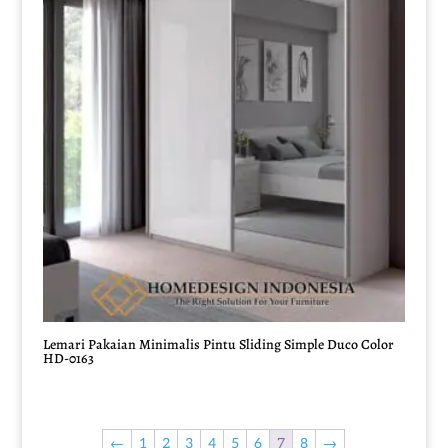
Lemari Pakaian Minimalis Pintu Sliding Simple Duco Color
HD-0163
←
1
2
3
4
5
6
7
8
→