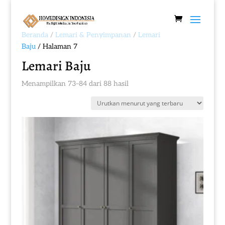
Beranda
/
Lemari & Penyimpanan
/
Lemari
Baju
/ Halaman 7
Lemari Baju
Diurutkan
Menampilkan 73–84 dari 88 hasil
menurut
yang
terbaru