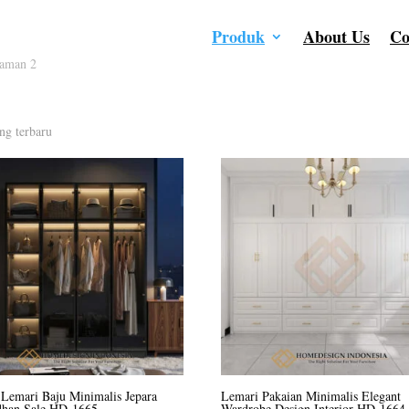
Produk
About Us
Co
aman 2
ng terbaru
 Lemari Baju Minimalis Jepara
Lemari Pakaian Minimalis Elegant
han Sale HD-1665
Wardrobe Design Interior HD-1664