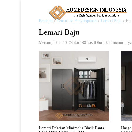
Beranda
/
Lemari & Penyimpanan
/
Lemari Baju
/ Hal
Lemari Baju
Menampilkan 13–24 dari 88 hasil
Diurutkan menurut ya
Lemari Pakaian Minimalis Black Fanta
Harga
Solid Duco Color HD-1666
Ramad