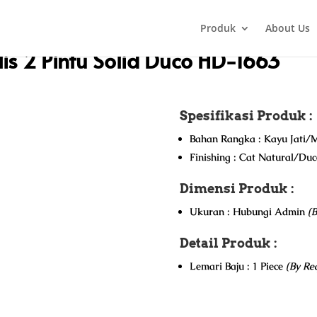
Produk
About Us
u
/ Lemari Pakaian Minimalis 2 Pintu Solid Duco HD-1663
is 2 Pintu Solid Duco HD-1663
Spesifikasi Produk :
Bahan Rangka : Kayu Jati/M
Finishing : Cat Natural/Du
Dimensi Produk :
Ukuran : Hubungi Admin
(B
Detail Produk :
Lemari Baju : 1 Piece
(By Re