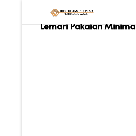
Beranda
/
Lemari & Penyimpanan
/
Lemari Baj
Lemari Pakaian Minimal