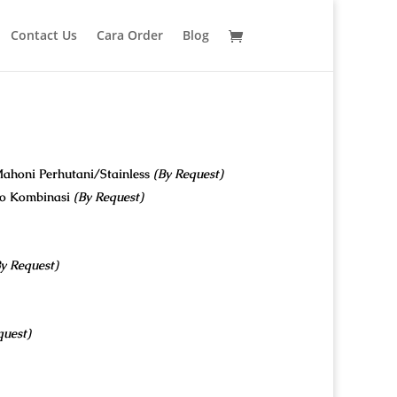
Contact Us
Cara Order
Blog
ahoni Perhutani/Stainless
(By Request)
co Kombinasi
(By Request)
y Request)
quest)