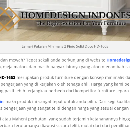
Lemari Pakaian Minimalis 2 Pintu Solid Duco HD-1663
t dan mewah? Tepat sekali anda berkunjung di website
Homedesign
pan, meja makan, dan masih banyak lainnya yang akan menambah c
HD-1663
merupakan produk furniture dengan konsep minimalis dan 
ngerjaan yang di kerjakan oleh tenaga ahli. Harga yang kami be
g pasti lebih terjangkau berbeda dari kompetitor furniture jepara 
in
, maka produk ini sangat tepat untuk anda pilih. Dari segi kua
es pengerjaan yang sangat teliti dengan harga yang sesuai dengan 
atau Mahoni perhutani yang sudah terjamin ketahanannya hingga 
baru terutamanya diawasi secara teliti, mulai dari dari pemiliha