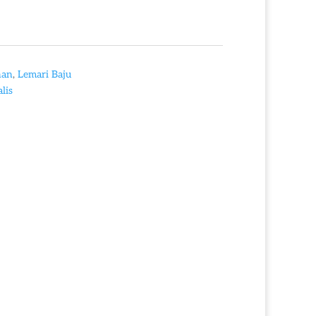
nan
,
Lemari Baju
lis