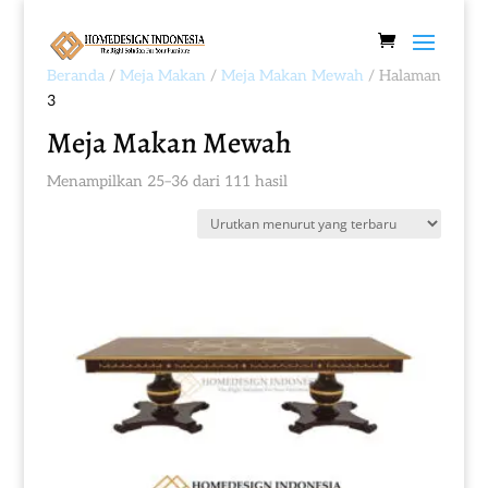
Beranda
/
Meja Makan
/
Meja Makan Mewah
/ Halaman
3
Meja Makan Mewah
Diurutkan
Menampilkan 25–36 dari 111 hasil
menurut
yang
terbaru