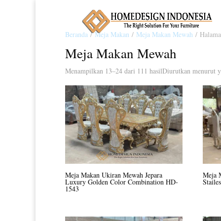
Beranda
/
Meja Makan
/
Meja Makan Mewah
/ Halama
Meja Makan Mewah
Menampilkan 13–24 dari 111 hasil
Diurutkan menurut y
Meja Makan Ukiran Mewah Jepara
Meja 
Luxury Golden Color Combination HD-
Stail
1543