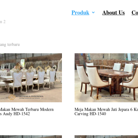
Produk
About Us
Co
n 2
ang terbaru
Makan Mewah Terbaru Modern
Meja Makan Mewah Jati Jepara 6 Ku
ess Audy HD-1542
Carving HD-1540