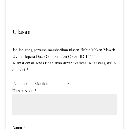
Meja Makan Minimalis Stainless
Meja Makan Minimalis Bundar
Top Marble Luxury HD-0099
Luxury Top Marble HD-0109
Ulasan
Jadilah yang pertama memberikan ulasan “Meja Makan Mewah
Ukiran Jepara Duco Combination Color HD-1545”
Alamat email Anda tidak akan dipublikasikan.
Ruas yang wajib
ditandai
*
Penilaianmu
Ulasan Anda
*
Nama
*