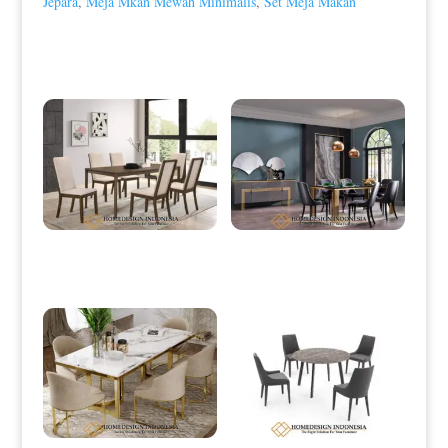
Jepara
,
Meja Mkan Mewah Minimalis
,
Set Meja Makan
Produk Terkait
Meja Makan Minimalis Jati Klasik
Meja Makan Modern Stainless
Natural Salak Brown HD-0039
Minimalis Golden Color HD-0044