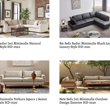
000.000.
h:
Rp19.000.000.
adalah:
500.000.
Rp17.500.000.
Sudut Jati Minimalis Natural
Set Sofa Sudut Minimalis Black Le
 Style HD-0162
Luxury Style HD-0161
inimalis Terbaru Jepara 3 Seater
New Sofa Jati Minimalis Outdoor
Sale HD-0130
Design Exterior HD-0129