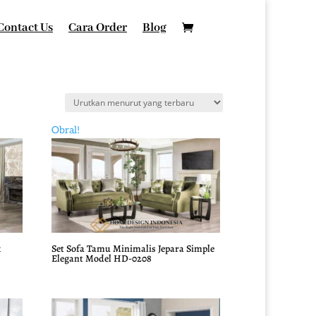
Contact Us
Cara Order
Blog
Obral!
k
Set Sofa Tamu Minimalis Jepara Simple
Elegant Model HD-0208
Harga
Harga
aslinya
saat
adalah:
ini