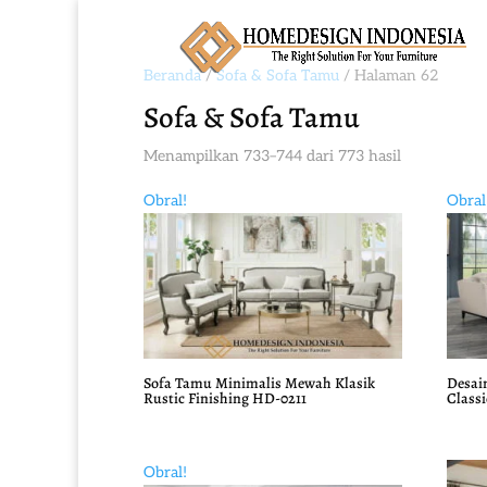
Beranda
/
Sofa & Sofa Tamu
/ Halaman 62
Sofa & Sofa Tamu
Diurutkan
Menampilkan 733–744 dari 773 hasil
menurut
Obral!
Obral
yang
terbaru
Sofa Tamu Minimalis Mewah Klasik
Desai
Rustic Finishing HD-0211
Classi
Harga
Harga
Harg
Harg
aslinya
saat
aslin
saat
Obral!
adalah:
ini
adala
ini