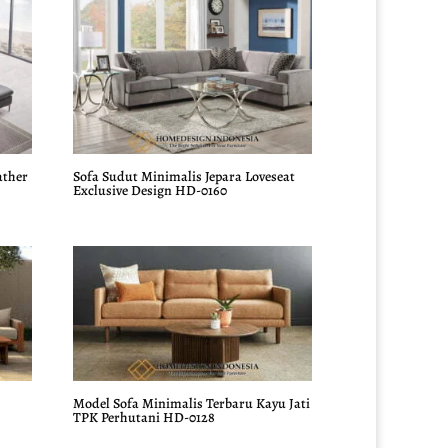
Rp20.000.000.
adalah:
Rp18.500.000.
ather
Sofa Sudut Minimalis Jepara Loveseat
Exclusive Design HD-0160
Model Sofa Minimalis Terbaru Kayu Jati
TPK Perhutani HD-0128