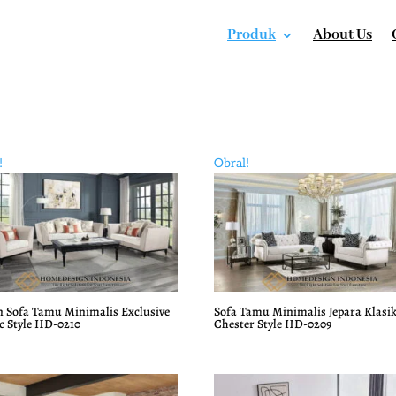
Produk
About Us
!
Obral!
n Sofa Tamu Minimalis Exclusive
Sofa Tamu Minimalis Jepara Klasi
c Style HD-0210
Chester Style HD-0209
a
a
Harga
Harga
ya
aslinya
saat
h:
adalah:
ini