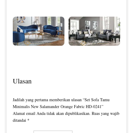
Maroon Fabric Softly HD-0007
Stainless Line Ornament HD-0025
Sofa Tamu Minimalis – Set Sofa
Sofa Tamu Minimalis Terbaru Black
Kerang Model Terbaru HD-0027
Duco Classic Color HD-0031
Ulasan
Jadilah yang pertama memberikan ulasan “Set Sofa Tamu
Minimalis New Salamander Orange Fabric HD-0241”
Alamat email Anda tidak akan dipublikasikan.
Ruas yang wajib
ditandai
*