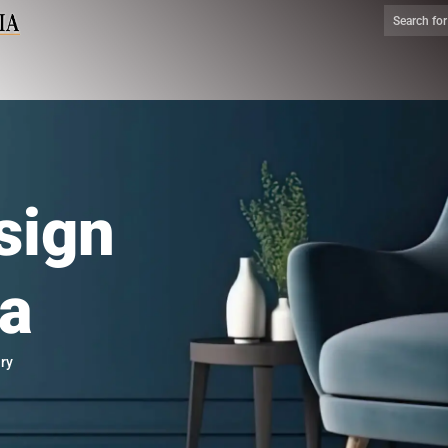
sign
ia
ry