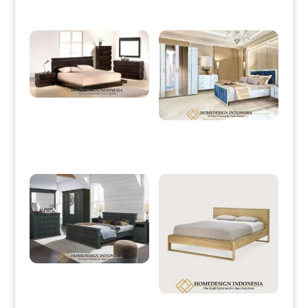
Produk Terkait
Tempat Tidur Minimalis Jati Terbaru
Natural Salak Brown HD-0009
Tempat Tidur Minimalis Modern
Furniture Jepara Terbaru HD-0093
Kamar Set Minimalis Terbaru Duco
Color Great Quality HD-0094
Dipan Jati Minimalis Jepara