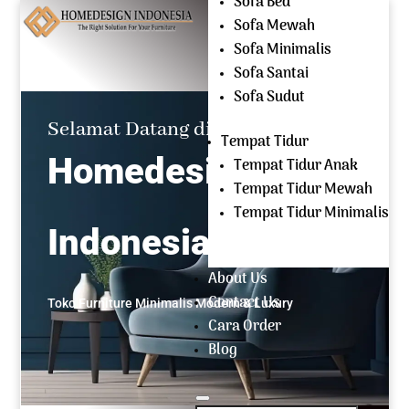
Sofa Bed
Mencari:
Sofa Mewah
Sofa Minimalis
OPEN EVERYDAY
Sofa Santai
(+62) 81 229 604 267
Sofa Sudut
Selamat Datang di
Tempat Tidur
Homedesign
Tempat Tidur Anak
Tempat Tidur Mewah
Tempat Tidur Minimalis
Indonesia
About Us
Contact Us
Toko Furniture Minimalis Modern & Luxury
Cara Order
Blog